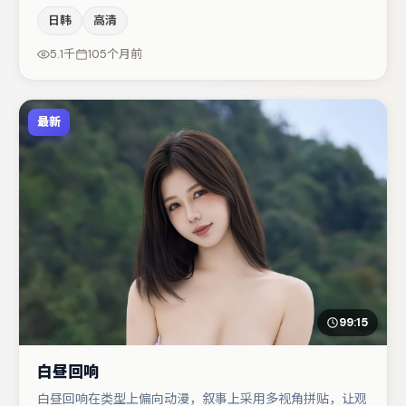
感，本片在视听语言上与题材形成互文。雷佳音在片中承担
日韩
高清
叙事驱动，黄渤、汤唯分别提供反差与喜剧/悬疑调剂（视
场次而定）。若你偏爱强类型与清晰主线，这部作品值得关
5.1千
105个月前
注。
最新
99:15
白昼回响
白昼回响在类型上偏向动漫，叙事上采用多视角拼贴，让观