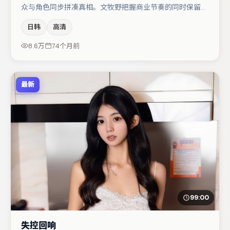
众与角色同步拼凑真相。文牧野把握商业节奏的同时保留人
物弧光，高潮戏信息密度高但不显凌乱。主演阵容包括周冬
日韩
高清
雨、小松菜奈、汤唯等，角色动机前后呼应，适合喜欢抠台
词与伏笔的观众。若你偏爱强类型与清晰主线，这部作品值
8.6万
74个月前
得关注。
最新
99:00
失控回响