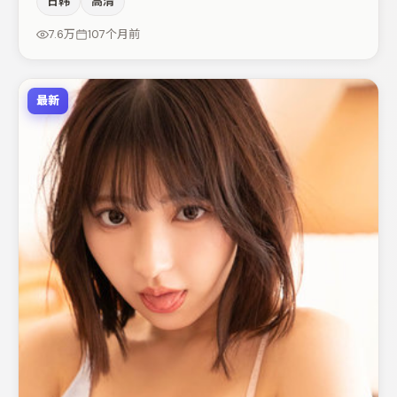
日韩
高清
包括周迅、胡歌、杨幂等，角色动机前后呼应，适合喜欢抠
台词与伏笔的观众。节奏紧凑、反转有度，值得列入片单。
7.6万
107个月前
最新