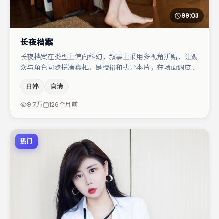
99:03
长夜档案
长夜档案在类型上偏向科幻，叙事上采用多视角拼贴，让观
众与角色同步拼凑真相。是枝裕和执导本片，在场面调度与
表演节奏上保持一贯作者性，关键场次留白得当。梁朝伟与
日韩
高清
肖央的对手戏构成全片情感锚点，张译则以细节塑造推动谜
题层层揭开。节奏紧凑、反转有度，值得列入片单。
9.7万
126个月前
热门