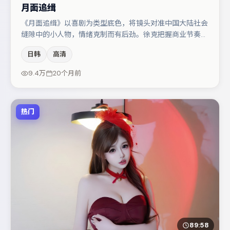
月面追缉
《月面追缉》以喜剧为类型底色，将镜头对准中国大陆社会
缝隙中的小人物，情绪克制而有后劲。徐克把握商业节奏的
同时保留人物弧光，高潮戏信息密度高但不显凌乱。章子怡
日韩
高清
与孔刘的对手戏构成全片情感锚点，木村拓哉则以细节塑造
推动谜题层层揭开。若你偏爱强类型与清晰主线，这部作品
9.4万
20个月前
值得关注。
热门
89:58