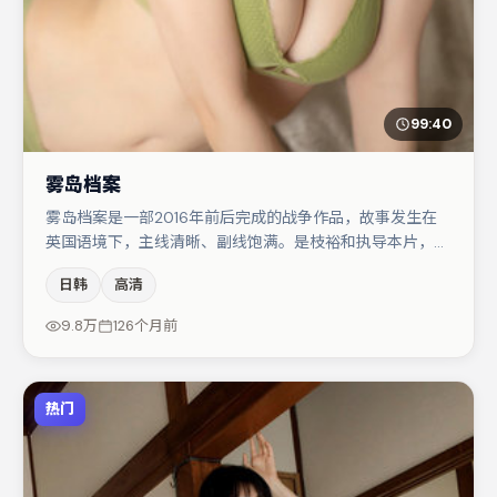
99:40
雾岛档案
雾岛档案是一部2016年前后完成的战争作品，故事发生在
英国语境下，主线清晰、副线饱满。是枝裕和执导本片，在
场面调度与表演节奏上保持一贯作者性，关键场次留白得
日韩
高清
当。王景春在片中承担叙事驱动，马丽、周冬雨分别提供反
差与喜剧/悬疑调剂（视场次而定）。节奏紧凑、反转有
9.8万
126个月前
度，值得列入片单。
热门