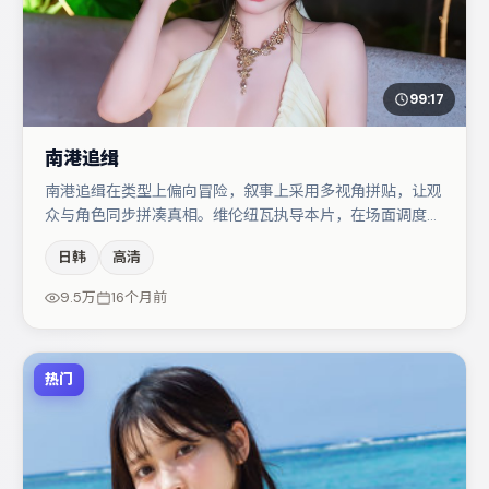
99:17
南港追缉
南港追缉在类型上偏向冒险，叙事上采用多视角拼贴，让观
众与角色同步拼凑真相。维伦纽瓦执导本片，在场面调度与
表演节奏上保持一贯作者性，关键场次留白得当。梁朝伟与
日韩
高清
菅田将晖的对手戏构成全片情感锚点，周冬雨则以细节塑造
推动谜题层层揭开。整体完成度较高，适合周末一口气追
9.5万
16个月前
完。
热门