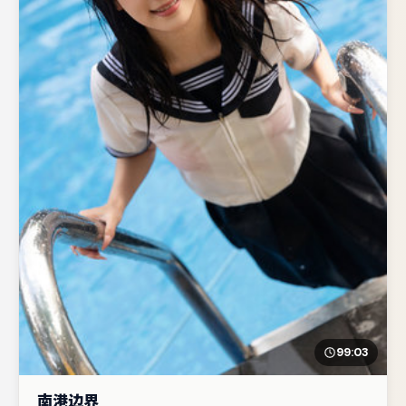
99:03
南港边界