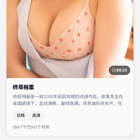
99:23
终局档案
终局档案是一部2018年前后完成的动漫作品，故事发生在
英国语境下，主线清晰、副线饱满。陈思诚执导本片，在场
面调度与表演节奏上保持一贯作者性，关键场次留白得当。
日韩
高清
梁朝伟在片中承担叙事驱动，张颂文、王景春分别提供反差
与喜剧/悬疑调剂（视场次而定）。节奏紧凑、反转有度，
6.7千
102个月前
值得列入片单。