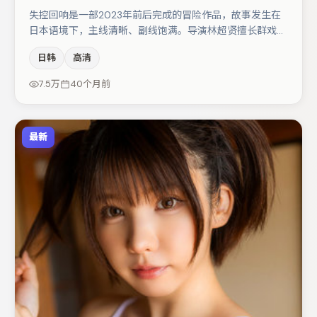
失控回响是一部2023年前后完成的冒险作品，故事发生在
日本语境下，主线清晰、副线饱满。导演林超贤擅长群戏与
空间压迫感，本片在视听语言上与题材形成互文。主演阵容
日韩
高清
包括菅田将晖、秦海璐、木村拓哉等，角色动机前后呼应，
适合喜欢抠台词与伏笔的观众。若你偏爱强类型与清晰主
7.5万
40个月前
线，这部作品值得关注。
最新