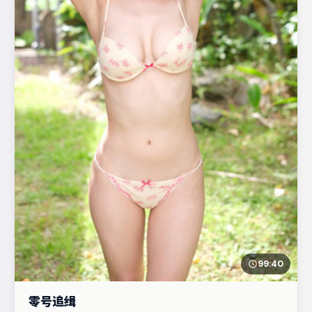
99:40
零号追缉