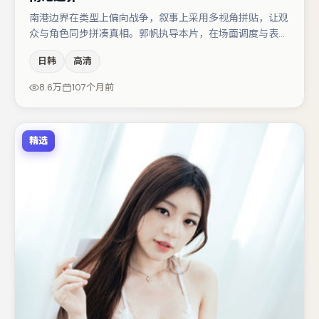
南港边界在类型上偏向战争，叙事上采用多视角拼贴，让观
众与角色同步拼凑真相。郭帆执导本片，在场面调度与表演
节奏上保持一贯作者性，关键场次留白得当。胡歌与蒋奇明
日韩
高清
的对手戏构成全片情感锚点，秦海璐则以细节塑造推动谜题
层层揭开。若你偏爱强类型与清晰主线，这部作品值得关
8.6万
107个月前
注。
精选