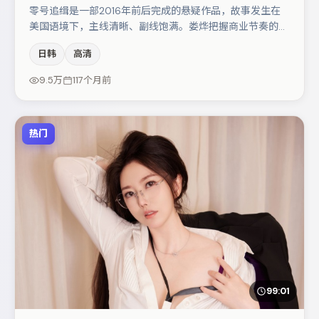
零号追缉是一部2016年前后完成的悬疑作品，故事发生在
美国语境下，主线清晰、副线饱满。娄烨把握商业节奏的同
时保留人物弧光，高潮戏信息密度高但不显凌乱。赵丽颖在
日韩
高清
片中承担叙事驱动，肖央、白宇分别提供反差与喜剧/悬疑
调剂（视场次而定）。整体完成度较高，适合周末一口气追
9.5万
117个月前
完。
热门
99:01