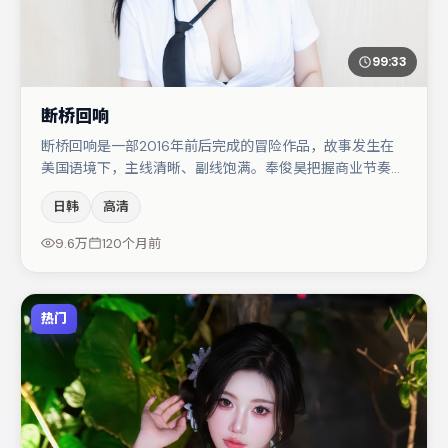
99:33
断桥回响
断桥回响是一部2016年前后完成的冒险作品，故事发生在
美国语境下，主线清晰、副线饱满。奉俊昊把握商业节奏的
同时保留人物弧光，高潮戏信息密度高但不显凌乱。于和伟
日韩
高清
与周迅的对手戏构成全片情感锚点，李光洁则以细节塑造推
动谜题层层揭开。节奏紧凑、反转有度，值得列入片单。
9.6万
120个月前
热门