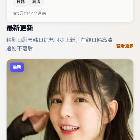
日韩
高清
当。主演阵容包括张译、孔刘、梁朝伟等，角色动机前后呼
应，适合喜欢抠台词与伏笔的观众。整体完成度较高，适合
5万
44个月前
周末一口气追完。
最新更新
韩剧日剧与韩日综艺同步上新，在线日韩高清
查看更多
追剧不落后
最新