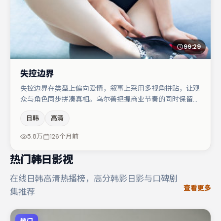
99:29
失控边界
失控边界在类型上偏向爱情，叙事上采用多视角拼贴，让观
众与角色同步拼凑真相。乌尔善把握商业节奏的同时保留人
物弧光，高潮戏信息密度高但不显凌乱。菅田将晖在片中承
日韩
高清
担叙事驱动，段奕宏、王千源分别提供反差与喜剧/悬疑调
剂（视场次而定）。整体完成度较高，适合周末一口气追
5.8万
126个月前
完。
热门韩日影视
在线日韩高清热播榜，高分韩影日影与口碑剧
查看更多
集推荐