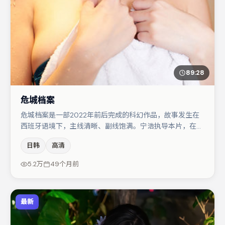
89:28
危城档案
危城档案是一部2022年前后完成的科幻作品，故事发生在
西班牙语境下，主线清晰、副线饱满。宁浩执导本片，在场
面调度与表演节奏上保持一贯作者性，关键场次留白得当。
日韩
高清
谭卓在片中承担叙事驱动，汤唯、小松菜奈分别提供反差与
喜剧/悬疑调剂（视场次而定）。若你偏爱强类型与清晰主
5.2万
49个月前
线，这部作品值得关注。
最新