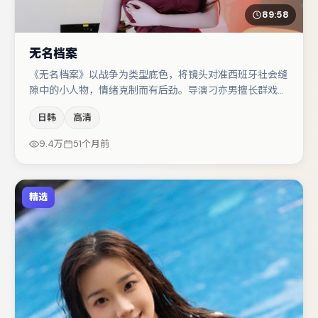
89:58
无名档案
《无名档案》以战争为类型底色，将镜头对准西班牙社会缝
隙中的小人物，情绪克制而有后劲。导演刁亦男擅长群戏与
空间压迫感，本片在视听语言上与题材形成互文。雷佳音与
日韩
高清
秦海璐的对手戏构成全片情感锚点，肖央则以细节塑造推动
谜题层层揭开。节奏紧凑、反转有度，值得列入片单。
9.4万
51个月前
精选