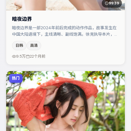
99:39
暗夜边界
暗夜边界是一部2024年前后完成的动作作品，故事发生在
中国大陆语境下，主线清晰、副线饱满。徐克执导本片，在
场面调度与表演节奏上保持一贯作者性，关键场次留白得
日韩
高清
当。主演阵容包括沈腾、廖凡、黄渤等，角色动机前后呼
应，适合喜欢抠台词与伏笔的观众。整体完成度较高，适合
9.5万
22个月前
周末一口气追完。
热门