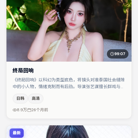
99:07
终局回响
《终局回响》以科幻为类型底色，将镜头对准泰国社会缝隙
中的小人物，情绪克制而有后劲。导演张艺谋擅长群戏与空
间压迫感，本片在视听语言上与题材形成互文。主演阵容包
日韩
高清
括文淇、于和伟、张子枫等，角色动机前后呼应，适合喜欢
抠台词与伏笔的观众。整体完成度较高，适合周末一口气追
8.9万
26个月前
完。
最新