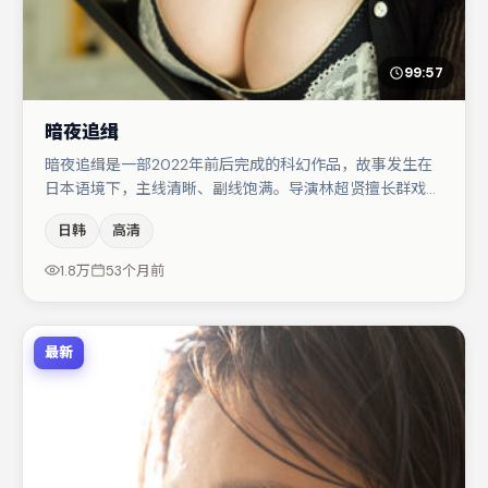
99:57
暗夜追缉
暗夜追缉是一部2022年前后完成的科幻作品，故事发生在
日本语境下，主线清晰、副线饱满。导演林超贤擅长群戏与
空间压迫感，本片在视听语言上与题材形成互文。主演阵容
日韩
高清
包括胡歌、金高银、周冬雨等，角色动机前后呼应，适合喜
欢抠台词与伏笔的观众。节奏紧凑、反转有度，值得列入片
1.8万
53个月前
单。
最新