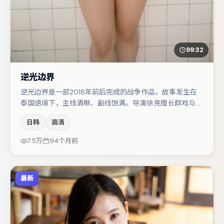
99:32
逆光边界
逆光边界是一部2018年前后完成的战争作品，故事发生在
泰国语境下，主线清晰、副线饱满。导演徐克擅长群戏与空
间压迫感，本片在视听语言上与题材形成互文。雷佳音在片
日韩
高清
中承担叙事驱动，黄渤、于和伟分别提供反差与喜剧/悬疑
调剂（视场次而定）。节奏紧凑、反转有度，值得列入片
7.5万
94个月前
单。
最新