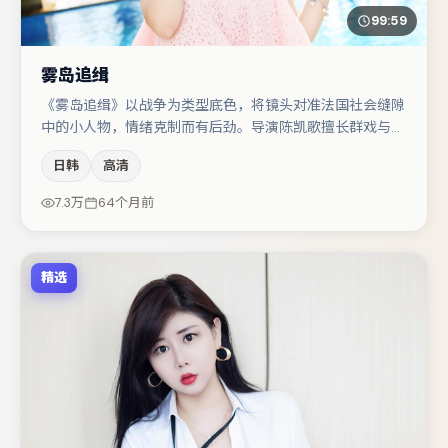
99:59
雾岛追缉
《雾岛追缉》以战争为类型底色，将镜头对准法国社会缝隙
中的小人物，情绪克制而有后劲。导演陈凯歌擅长群戏与空
间压迫感，本片在视听语言上与题材形成互文。段奕宏在片
日韩
高清
中承担叙事驱动，谭卓、肖央分别提供反差与喜剧/悬疑调
剂（视场次而定）。整体完成度较高，适合周末一口气追
7.3万
64个月前
完。
精选