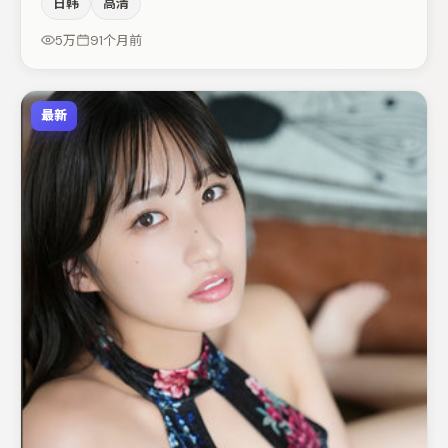
日韩
高清
包括亚当·德赖弗、马丽、胡歌等，角色动机前后呼应，适
合喜欢抠台词与伏笔的观众。整体完成度较高，适合周末一
5万
91个月前
口气追完。
最新