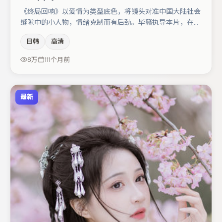
《终局回响》以爱情为类型底色，将镜头对准中国大陆社会
缝隙中的小人物，情绪克制而有后劲。毕赣执导本片，在场
面调度与表演节奏上保持一贯作者性，关键场次留白得当。
日韩
高清
马丽在片中承担叙事驱动，张子枫、秦海璐分别提供反差与
喜剧/悬疑调剂（视场次而定）。整体完成度较高，适合周
8万
111个月前
末一口气追完。
最新