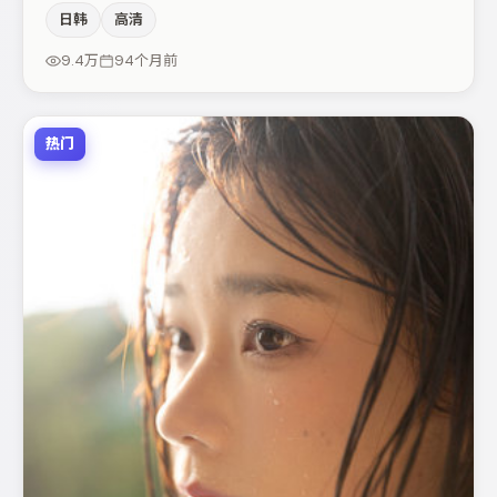
演节奏上保持一贯作者性，关键场次留白得当。主演阵容包
日韩
高清
括朱一龙、河正宇、段奕宏等，角色动机前后呼应，适合喜
欢抠台词与伏笔的观众。整体完成度较高，适合周末一口气
9.4万
94个月前
追完。
热门