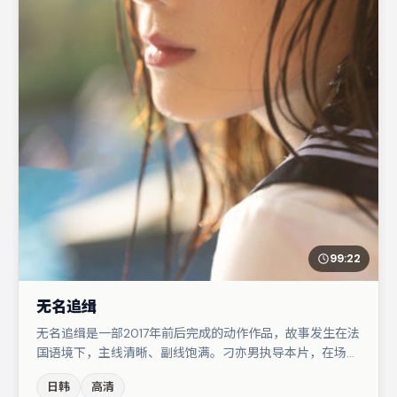
99:22
无名追缉
无名追缉是一部2017年前后完成的动作作品，故事发生在法
国语境下，主线清晰、副线饱满。刁亦男执导本片，在场面
调度与表演节奏上保持一贯作者性，关键场次留白得当。桂
日韩
高清
纶镁在片中承担叙事驱动，杨幂、白宇分别提供反差与喜