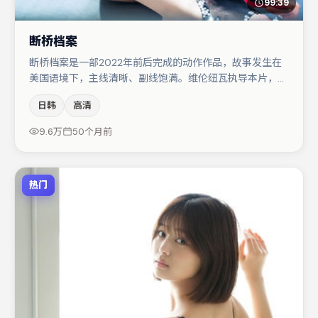
99:39
断桥档案
断桥档案是一部2022年前后完成的动作作品，故事发生在
美国语境下，主线清晰、副线饱满。维伦纽瓦执导本片，在
场面调度与表演节奏上保持一贯作者性，关键场次留白得
日韩
高清
当。朱一龙在片中承担叙事驱动，文淇、章子怡分别提供反
差与喜剧/悬疑调剂（视场次而定）。整体完成度较高，适
9.6万
50个月前
合周末一口气追完。
热门