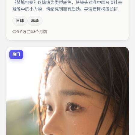
《焚城档案》以惊悚为类型底色，将镜头对准中国台湾社会
缝隙中的小人物，情绪克制而有后劲。导演贾樟柯擅长群戏
与空间压迫感，本片在视听语言上与题材形成互文。刘亦菲
日韩
高清
与张颂文的对手戏构成全片情感锚点，周迅则以细节塑造推
动谜题层层揭开。节奏紧凑、反转有度，值得列入片单。
9.5万
63个月前
热门