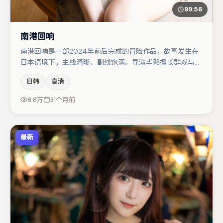
99:56
南港回响
南港回响是一部2024年前后完成的冒险作品，故事发生在
日本语境下，主线清晰、副线饱满。导演毕赣擅长群戏与空
间压迫感，本片在视听语言上与题材形成互文。谭卓与雷佳
日韩
高清
音的对手戏构成全片情感锚点，金高银则以细节塑造推动谜
题层层揭开。若你偏爱强类型与清晰主线，这部作品值得关
8.8万
31个月前
注。
最新