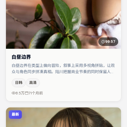
99:57
白昼边界
白昼边界在类型上偏向冒险，叙事上采用多视角拼贴，让观
众与角色同步拼凑真相。陆川把握商业节奏的同时保留人物
弧光，高潮戏信息密度高但不显凌乱。主演阵容包括朱一
日韩
高清
龙、任素汐、李光洁等，角色动机前后呼应，适合喜欢抠台
词与伏笔的观众。整体完成度较高，适合周末一口气追完。
8.5万
71个月前
最新