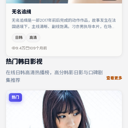
无名追缉
无名追缉是一部2017年前后完成的动作作品，故事发生在法
国语境下，主线清晰、副线饱满。刁亦男执导本片，在场面
调度与表演节奏上保持一贯作者性，关键场次留白得当。桂
日韩
高清
纶镁在片中承担叙事驱动，杨幂、白宇分别提供反差与喜
剧/悬疑调剂（视场次而定）。若你偏爱强类型与清晰主
9.4万
109个月前
线，这部作品值得关注。
热门韩日影视
在线日韩高清热播榜，高分韩影日影与口碑剧
查看更多
集推荐
热门