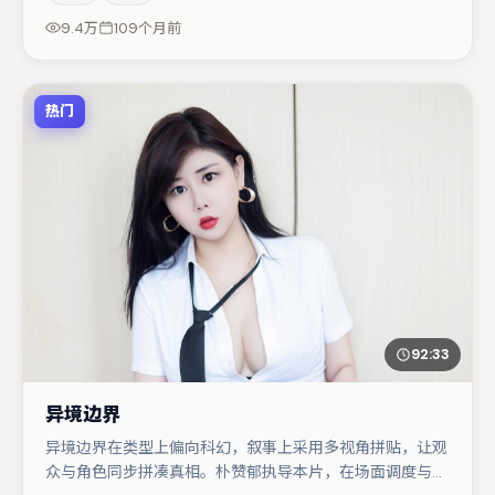
剧/悬疑调剂（视场次而定）。若你偏爱强类型与清晰主
9.4万
109个月前
线，这部作品值得关注。
热门
92:33
异境边界
异境边界在类型上偏向科幻，叙事上采用多视角拼贴，让观
众与角色同步拼凑真相。朴赞郁执导本片，在场面调度与表