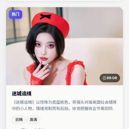
热门
99:08
迷城追缉
《迷城追缉》以惊悚为类型底色，将镜头对准英国社会缝隙
中的小人物，情绪克制而有后劲。徐克把握商业节奏的同时
保留人物弧光，高潮戏信息密度高但不显凌乱。河正宇与胡
日韩
高清
歌的对手戏构成全片情感锚点，文淇则以细节塑造推动谜题
层层揭开。节奏紧凑、反转有度，值得列入片单。