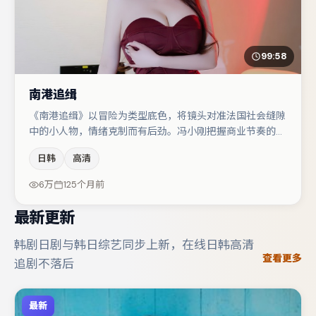
99:58
南港追缉
《南港追缉》以冒险为类型底色，将镜头对准法国社会缝隙
中的小人物，情绪克制而有后劲。冯小刚把握商业节奏的同
时保留人物弧光，高潮戏信息密度高但不显凌乱。主演阵容
日韩
高清
包括周冬雨、梁朝伟、段奕宏等，角色动机前后呼应，适合
喜欢抠台词与伏笔的观众。若你偏爱强类型与清晰主线，这
6万
125个月前
部作品值得关注。
最新更新
韩剧日剧与韩日综艺同步上新，在线日韩高清
查看更多
追剧不落后
最新