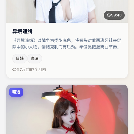
99:43
异境追缉
《异境追缉》以战争为类型底色，将镜头对准西班牙社会缝
隙中的小人物，情绪克制而有后劲。奉俊昊把握商业节奏的
同时保留人物弧光，高潮戏信息密度高但不显凌乱。李光洁
日韩
高清
与秦海璐的对手戏构成全片情感锚点，汤唯则以细节塑造推
动谜题层层揭开。节奏紧凑、反转有度，值得列入片单。
8.7万
87个月前
精选