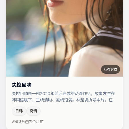
99:12
失控回响
失控回响是一部2020年前后完成的动漫作品，故事发生在
韩国语境下，主线清晰、副线饱满。林超贤执导本片，在场
面调度与表演节奏上保持一贯作者性，关键场次留白得当。
日韩
高清
梁朝伟与王景春的对手戏构成全片情感锚点，张颂文则以细
节塑造推动谜题层层揭开。整体完成度较高，适合周末一口
9.3万
71个月前
气追完。