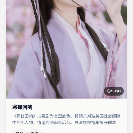
99:41
寒锋回响
《寒锋回响》以喜剧为类型底色，将镜头对准美国社会缝隙
中的小人物，情绪克制而有后劲。导演是枝裕和擅长群戏与
空间压迫感，本片在视听语言上与题材形成互文。主演阵容